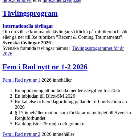
https://renju.se/
eller
https://hem.renju.se/
.
Tävlingsprogram
Internationella tävlingar
Om du vill se kommande tävlingar så klicka på rubriken och sök
eller gå ner till 3:e rubriken "Recent & Coming Tournaments".
Svenska tävlingar 2026
Svenska framtida tävlingar nämns i
Tävlingsprogrammet för år
2026
.
Fem i Rad nytt nr 1-2 2026
Fem i Rad nytt nr 1
2026 innehåller
En uppmaning att nu betala medlemsavgiften för 2026
En inbjudan till Blixt-SM 2026
En kallelse och en dagordning gällande förbundsstämman
2026
§ 15 innehåller motion som förklarar namnbytet till Svenska
Renjuförbundet
Rankinglistor för renju och gomoku
Fem i Rad nytt nr 2
2026 innnehåller