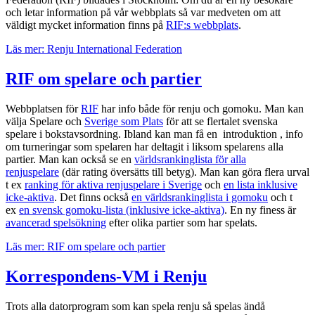
och letar information på vår webbplats så var medveten om att
väldigt mycket information finns på
RIF:s webbplats
.
Läs mer: Renju International Federation
RIF om spelare och partier
Webbplatsen för
RIF
har info både för renju och gomoku. Man kan
välja Spelare och
Sverige som Plats
för att se flertalet svenska
spelare i bokstavsordning. Ibland kan man få en introduktion , info
om turneringar som spelaren har deltagit i liksom spelarens alla
partier. Man kan också se en
världsrankinglista för alla
renjuspelare
(där rating översätts till betyg). Man kan göra flera urval
t ex
ranking för aktiva renjuspelare i Sverige
och
en lista inklusive
icke-aktiva
. Det finns också
en världsrankinglista i gomoku
och t
ex
en svensk gomoku-lista (inklusive icke-aktiva)
. En ny finess är
avancerad spelsökning
efter olika partier som har spelats.
Läs mer: RIF om spelare och partier
Korrespondens-VM i Renju
Trots alla datorprogram som kan spela renju så spelas ändå