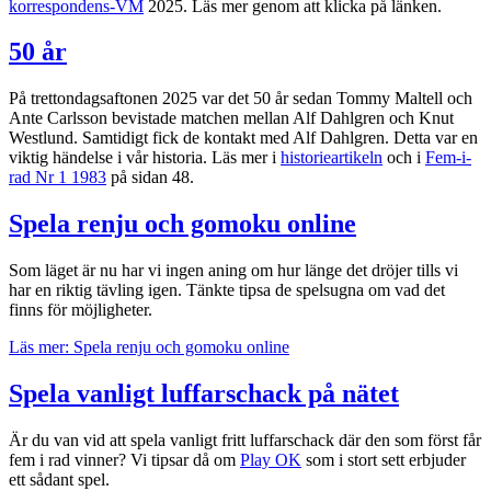
korrespondens-VM
2025. Läs mer genom att klicka på länken.
50 år
På trettondagsaftonen 2025 var det 50 år sedan Tommy Maltell och
Ante Carlsson bevistade matchen mellan Alf Dahlgren och Knut
Westlund. Samtidigt fick de kontakt med Alf Dahlgren. Detta var en
viktig händelse i vår historia. Läs mer i
historieartikeln
och i
Fem-i-
rad Nr 1 1983
på sidan 48.
Spela renju och gomoku online
Som läget är nu har vi ingen aning om hur länge det dröjer tills vi
har en riktig tävling igen. Tänkte tipsa de spelsugna om vad det
finns för möjligheter.
Läs mer: Spela renju och gomoku online
Spela vanligt luffarschack på nätet
Är du van vid att spela vanligt fritt luffarschack där den som först får
fem i rad vinner? Vi tipsar då om
Play OK
som i stort sett erbjuder
ett sådant spel.