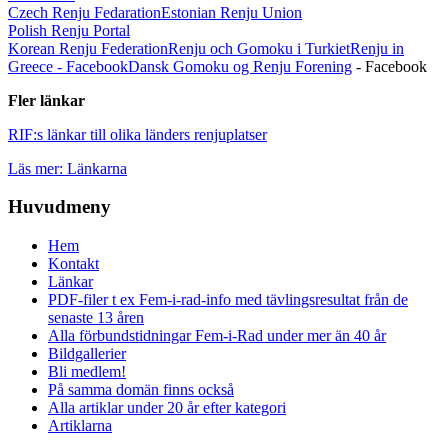
Czech Renju Fedaration
Estonian Renju Union
Polish Renju Portal
Korean Renju Federation
Renju och Gomoku i Turkiet
Renju in
Greece - Facebook
Dansk Gomoku og Renju Forening
- Facebook
Fler länkar
RIF:s länkar till olika länders renjuplatser
Läs mer: Länkarna
Huvudmeny
Hem
Kontakt
Länkar
PDF-filer t ex Fem-i-rad-info med tävlingsresultat från de
senaste 13 åren
Alla förbundstidningar Fem-i-Rad under mer än 40 år
Bildgallerier
Bli medlem!
På samma domän finns också
Alla artiklar under 20 år efter kategori
Artiklarna