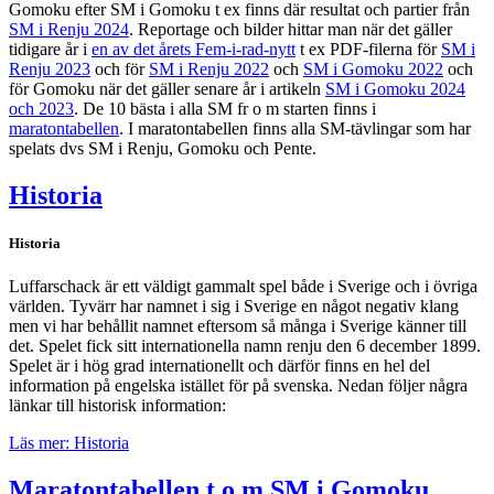
Gomoku efter SM i Gomoku t ex finns där resultat och partier från
SM i Renju 2024
. Reportage och bilder hittar man när det gäller
tidigare år i
en av det årets Fem-i-rad-nytt
t ex PDF-filerna för
SM i
Renju 2023
och för
SM i Renju 2022
och
SM i Gomoku 2022
och
för Gomoku när det gäller senare år i artikeln
SM i Gomoku 2024
och 2023
. De 10 bästa i alla SM fr o m starten finns i
maratontabellen
. I maratontabellen finns alla SM-tävlingar som har
spelats dvs SM i Renju, Gomoku och Pente.
Historia
Historia
Luffarschack är ett väldigt gammalt spel både i Sverige och i övriga
världen. Tyvärr har namnet i sig i Sverige en något negativ klang
men vi har behållit namnet eftersom så många i Sverige känner till
det. Spelet fick sitt internationella namn renju den 6 december 1899.
Spelet är i hög grad internationellt och därför finns en hel del
information på engelska istället för på svenska. Nedan följer några
länkar till historisk information:
Läs mer: Historia
Maratontabellen t o m SM i Gomoku