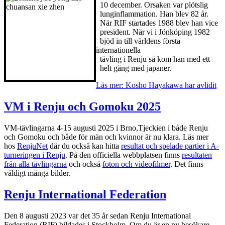
10 december. Orsaken var plötslig
lunginflammation. Han blev 82 år.
När RIF startades 1988 blev han vice
president. När vi i Jönköping 1982
bjöd in till världens första
internationella
tävling i Renju så kom han med ett
helt gäng med japaner.
Läs mer: Kosho Hayakawa har avlidit
VM i Renju och Gomoku 2025
VM-tävlingarna 4-15 augusti 2025 i Brno,Tjeckien i både Renju
och Gomoku och både för män och kvinnor är nu klara. Läs mer
hos
RenjuNet
där du också kan hitta
resultat och spelade partier i A-
turneringen i Renju
. På den officiella webbplatsen finns
resultaten
från alla tävlingarna
och också
foton och videofilmer
. Det finns
väldigt många bilder.
Renju International Federation
Den 8 augusti 2023 var det 35 år sedan Renju International
Federation (RIF) bildades i Stockholm. Om du är en ny besökare