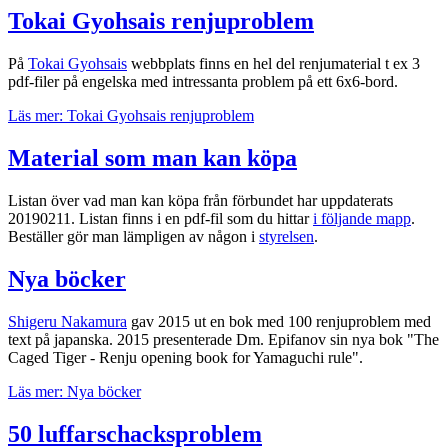
Tokai Gyohsais renjuproblem
På
Tokai Gyohsais
webbplats finns en hel del renjumaterial t ex 3
pdf-filer på engelska med intressanta problem på ett 6x6-bord.
Läs mer: Tokai Gyohsais renjuproblem
Material som man kan köpa
Listan över vad man kan köpa från förbundet har uppdaterats
20190211. Listan finns i en pdf-fil som du hittar
i följande mapp
.
Beställer gör man lämpligen av någon i
styrelsen
.
Nya böcker
Shigeru Nakamura
gav 2015 ut en bok med 100 renjuproblem med
text på japanska. 2015 presenterade Dm. Epifanov sin nya bok "The
Caged Tiger - Renju opening book for Yamaguchi rule".
Läs mer: Nya böcker
50 luffarschacksproblem