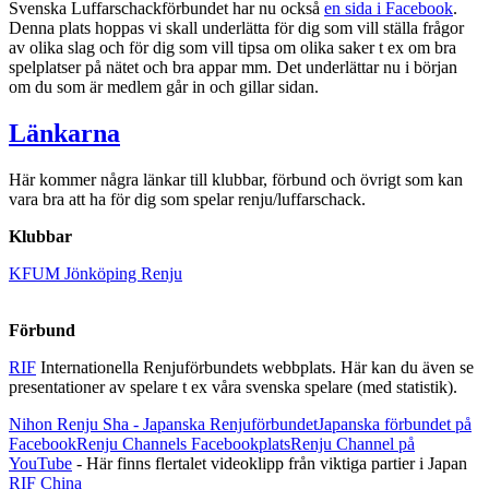
Svenska Luffarschackförbundet har nu också
en sida i Facebook
.
Denna plats hoppas vi skall underlätta för dig som vill ställa frågor
av olika slag och för dig som vill tipsa om olika saker t ex om bra
spelplatser på nätet och bra appar mm. Det underlättar nu i början
om du som är medlem går in och gillar sidan.
Länkarna
Här kommer några länkar till klubbar, förbund och övrigt som kan
vara bra att ha för dig som spelar renju/luffarschack.
Klubbar
KFUM Jönköping Renju
Förbund
RIF
Internationella Renjuförbundets webbplats. Här kan du även se
presentationer av spelare t ex våra svenska spelare (med statistik).
Nihon Renju Sha - Japanska Renjuförbundet
Japanska förbundet på
Facebook
Renju Channels Facebookplats
Renju Channel på
YouTube
- Här finns flertalet videoklipp från viktiga partier i Japan
RIF China