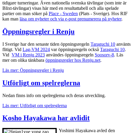
tidigare turneringar. Även nationella svenska tävlingar (som inte är
Blixt-tävlingar) visas här med en resultattabell och alla spelade
partier om man söker på
Place - Sweden
(Plats - Sverige). Hos RIF
kan man
läsa om nyheter och via e-post prenumerera på nyheter
.
Öppningsregler i Renju
I Sverige har den senaste tiden öppningsregeln
Taraguchi 10
använts
flitigt. Vid
Lag-VM 2024
var öppningsregeln också
Taraguchi 10
.
Vid
VM i Renju 2023
användes öppningsregeln
Soosorv-8
. Läs
mer om olika tänkbara
öppningsregler hos Renju.net
.
Läs mer: Öppningsregler i Renju
Utförligt om spelreglerna
Nedan finns info om spelreglerna och deras utveckling.
Läs mer: Utförligt om spelreglerna
Kosho Hayakawa har avlidit
Yoshimi Hayakawa avled den