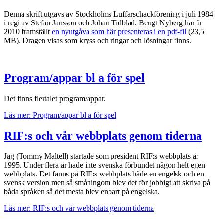
Denna skrift utgavs av Stockholms Luffarschackförening i juli 1984
i regi av Stefan Jansson och Johan Tidblad. Bengt Nyberg har år
2010 framställt
en nyutgåva som här presenteras i en pdf-fil
(23,5
MB). Dragen visas som kryss och ringar och lösningar finns.
Program/appar bl a för spel
Det finns flertalet program/appar.
Läs mer: Program/appar bl a för spel
RIF:s och vår webbplats genom tiderna
Jag (Tommy Maltell) startade som president RIF:s webbplats år
1995. Under flera år hade inte svenska förbundet någon helt egen
webbplats. Det fanns på RIF:s webbplats både en engelsk och en
svensk version men så småningom blev det för jobbigt att skriva på
båda språken så det mesta blev enbart på engelska.
Läs mer: RIF:s och vår webbplats genom tiderna